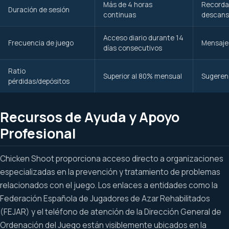
Más de 4 horas
Recorda
Duración de sesión
continuas
descan
Acceso diario durante 14
Frecuencia de juego
Mensaje
días consecutivos
Ratio
Superior al 80% mensual
Sugerenc
pérdidas/depósitos
Recursos de Ayuda y Apoyo
Profesional
Chicken Shoot proporciona acceso directo a organizaciones
especializadas en la prevención y tratamiento de problemas
relacionados con el juego. Los enlaces a entidades como la
Federación Española de Jugadores de Azar Rehabilitados
(FEJAR) y el teléfono de atención de la Dirección General de
Ordenación del Juego están visiblemente ubicados en la