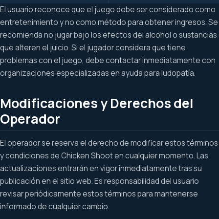
El usuario reconoce que el juego debe ser considerado como
entretenimiento y no como método para obtener ingresos. Se
recomienda no jugar bajo los efectos del alcohol o sustancias
que alteren el juicio. Si el jugador considera que tiene
problemas con el juego, debe contactar inmediatamente con
organizaciones especializadas en ayuda para ludopatía.
Modificaciones y Derechos del
Operador
El operador se reserva el derecho de modificar estos términos
y condiciones de Chicken Shoot en cualquier momento. Las
actualizaciones entrarán en vigor inmediatamente tras su
publicación en el sitio web. Es responsabilidad del usuario
revisar periódicamente estos términos para mantenerse
informado de cualquier cambio.